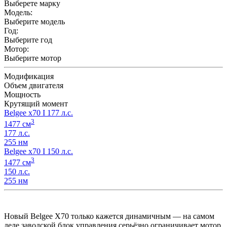
Выберете марку
Модель:
Выберите модель
Год:
Выберите год
Мотор:
Выберите мотор
Модификация
Объем двигателя
Мощность
Крутящий момент
Belgee x70 I 177 л.с.
3
1477 см
177 л.с.
255 нм
Belgee x70 I 150 л.с.
3
1477 см
150 л.с.
255 нм
Новый Belgee X70 только кажется динамичным — на самом
деле заводской блок управления серьёзно ограничивает мотор