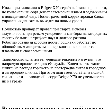
Инженеры заложили в Belgee X70 серьёзный запас прочности,
но конвейерный софт делает автомобиль вялым и задумчивым
в повседневной езде. После грамотной корректировки блока
управления двигатель выходит на новый уровень.
Полностью пропадает провал при старте, исчезает
задумчивость при резком ускорении, а манёвры на загородных
трассах больше не требуют пауз и долгого разгона.
Роботизированная коробка после прошивки работает по
обновлённым алгоритмам — переключения становятся
плавными и своевременными.
Трансмиссия испытывает меньшие тепловые нагрузки, что
напрямую продлевает срок её службы. Клиенты отмечают
снижение расхода горючего на полтора-два литра в городском
и загородном циклах. При этом двигатель остаётся в полной
сохранности — заводской ресурс Belgee X70 не уменьшается
ни на грамм.
Выгоды чип тюнинга для этой модели