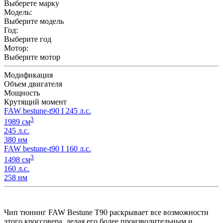
Выберете марку
Модель:
Выберите модель
Год:
Выберите год
Мотор:
Выберите мотор
Модификация
Объем двигателя
Мощность
Крутящий момент
FAW bestune-t90 I 245 л.с.
3
1989 см
245 л.с.
380 нм
FAW bestune-t90 I 160 л.с.
3
1498 см
160 л.с.
258 нм
Чип тюнинг FAW Bestune T90 раскрывает все возможности
этого кроссовера, делая его более производительным и