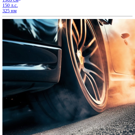
150 л.с.
325 нм