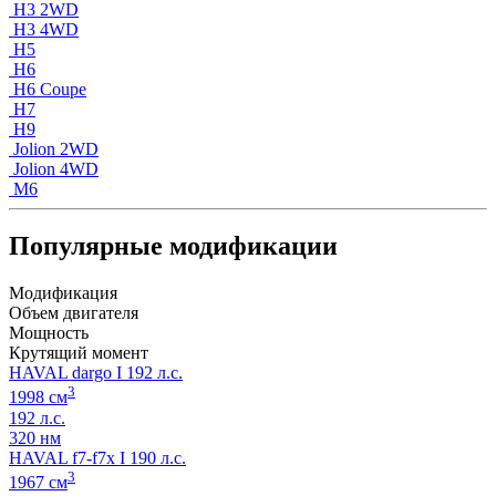
H3 2WD
H3 4WD
H5
H6
H6 Coupe
H7
H9
Jolion 2WD
Jolion 4WD
M6
Популярные модификации
Модификация
Объем двигателя
Мощность
Крутящий момент
HAVAL dargo I 192 л.с.
3
1998 см
192 л.с.
320 нм
HAVAL f7-f7x I 190 л.с.
3
1967 см