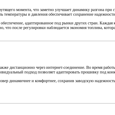
тящего момента, что заметно улучшает динамику разгона при ста
ь температуры и давления обеспечивает сохранение надежност
 обеспечение, адаптированное под рынки других стран. Каждая 
о, что после регулировки наблюдается экономия топлива, котора
также дистанционно через интернет-соединение. Во время работ
дивидуальный подход позволяет адаптировать прошивку под кон
овер динамичнее и комфортнее, сохранив заводскую надежность и