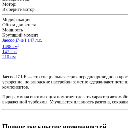
Мотор:
Выберите мотор
Модификация
Объем двигателя
Мощность
Крутящий момент
Jaecoo j7-le I 147 л.с.
3
1498 см
147 л.с.
210 нм
Jaecoo J7 LE — это специальная серия переднеприводного крос
ускорение, но заводские настройки заметно сдерживают по
компонентов.
Программная оптимизация помогает сделать характер автомоби
выраженной турбоямы. Улучшается плавность разгона, сокраща
Полное раскрытие возможностей