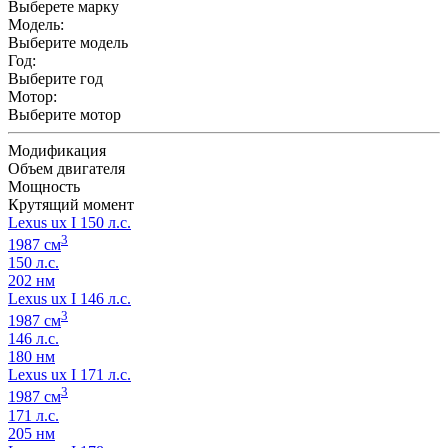
Выберете марку
Модель:
Выберите модель
Год:
Выберите год
Мотор:
Выберите мотор
Модификация
Объем двигателя
Мощность
Крутящий момент
Lexus ux I 150 л.с.
3
1987 см
150 л.с.
202 нм
Lexus ux I 146 л.с.
3
1987 см
146 л.с.
180 нм
Lexus ux I 171 л.с.
3
1987 см
171 л.с.
205 нм