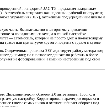
с проверенной платформой JAC T6 , предлагает владельцам
) . Автомобиль создавался как надежный рабочий инструмент,
о блока управления (ЭБУ), заточенные под усредненные циклы и
ескую часть. Вмешательство в алгоритмы управления
 гонке за лошадиными силами, а о тонкой настройке
льтат — автомобиль, который не просто едет, а по-настоящему
на трассе или при штурме крутого подъема с грузом в кузове.
ов. Современная прошивка ЭБУ адаптирует работу мотора под
чшает динамику, но и позволяет двигателю работать в более
олучает не форсированный, а именно настроенный под свои
ля. Дизельная версия объемом 2.0 литра выдает 136 л.с. и
ограммную настройку. Корректировка параметров впрыска и
реннее тянет с самых низов и охотнее набирает обороты под