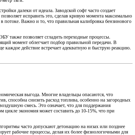
-метр тяги.
тройки далеки от идеала. Заводской софт часто создает
 позволяет исправить это, сделав кривую момента максимально
в потоке. Важно и то, что правильная калибровка бензинового
 ЭБУ также позволяет сгладить переходные процессы.
тящий момент облегчает подбор правильной передачи. В
где каждое действие встречает адекватную и быструю реакцию.
ономическая выгода. Многие владельцы опасаются, что
в, способна снизить расход топлива, особенно на загородных
оздушную смесь. Это означает, что для поддержания
м цикле экономия может составить до 10-15%, что при
алгоритмы часто допускают детонацию на низах или позднее
рует рабочие процессы, делая их более физиологичными для