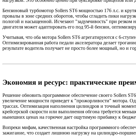
нагрузкой. Это особенно ценно при буксировке прицепов или 
Бензиновый турбомотор Sollers ST6 мощностью 176 л.с. и крут
провалы в зоне средних оборотов, чтобы сгладить пики нагру
пологой и насыщенной. Исчезают "задумчивость" при резком н
двигателя может адаптировать его под 95-й бензин, оптимизир
Учитывая, что оба мотора Sollers ST6 агрегатируются с 6-ступ
Оптимизированная работа педали акселератора делает трогание
результате водитель получает не просто более мощный, но и г
Экономия и ресурс: практические пре
Решение обновить программное обеспечение своего Sollers ST
увеличение мощности приведет к "прожорливости" мотора. Одн
трассах. Оптимизация наполнения цилиндров и точный момент
крейсерской скорости или выполнения обгона требуется меньш
нынешних ценах на горючее дает ощутимую прибавку к бюдже
Вопреки мифам, качественная настройка программного обеспече
зажигание, что создает лишнюю нагрузку на цилиндро-поршне