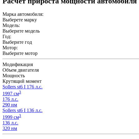
Расчет прироста мощности автомобиля
Марка автомобиля:
Выберете марку
Модель:
Выберите модель
Год:
Выберите год
Мотор:
Выберите мотор
Модификация
Объем двигателя
Мощность
Крутящий момент
Sollers st6 I 176 л.с.
3
1997 см
176 л.с.
290 нм
Sollers st6 I 136 л.с.
3
1999 см
136 л.с.
320 нм