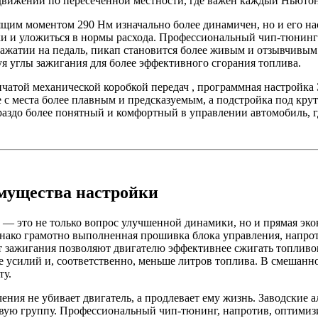
движении по пересеченной местности, где важен каждый Ньютон
ящим моментом 290 Нм изначально более динамичен, но и его нас
зки и уложиться в нормы расхода. Профессиональный чип-тюнинг
ажатии на педаль, пикап становится более живым и отзывчивым 
уя углы зажигания для более эффективного сгорания топлива.
енчатой механической коробкой передач , программная настройка
 с места более плавным и предсказуемым, а подстройка под кру
ораздо более понятный и комфортный в управлении автомобиль, 
имущества настройки
6 — это не только вопрос улучшенной динамики, но и прямая эк
ако грамотно выполненная прошивка блока управления, напроти
 зажигания позволяют двигателю эффективнее сжигать топливов
е усилий и, соответственно, меньше литров топлива. В смешанно
ту.
ния не убивает двигатель, а продлевает ему жизнь. Заводские 
вую группу. Профессиональный чип-тюнинг, напротив, оптимизи