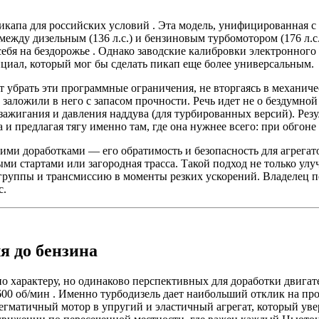
пикапа для российских условий . Эта модель, унифицированная 
ду дизельным (136 л.с.) и бензиновым турбомотором (176 л.с.
 себя на бездорожье . Однако заводские калибровки электронног
циал, который мог бы сделать пикап еще более универсальным.
т убрать эти программные ограничения, не вторгаясь в механич
заложили в него с запасом прочности. Речь идет не о бездумной
зажигания и давления наддува (для турбированных версий). Резу
 и предлагая тягу именно там, где она нужнее всего: при обгоне 
ми доработками — его обратимость и безопасность для агрегат
ыми стартами или загородная трасса. Такой подход не только улу
группы и трансмиссию в моменты резких ускорений. Владелец п
с.
я до бензина
по характеру, но одинаково перспективных для доработки двигате
00 об/мин . Именно турбодизель дает наибольший отклик на пр
егматичный мотор в упругий и эластичный агрегат, который уве