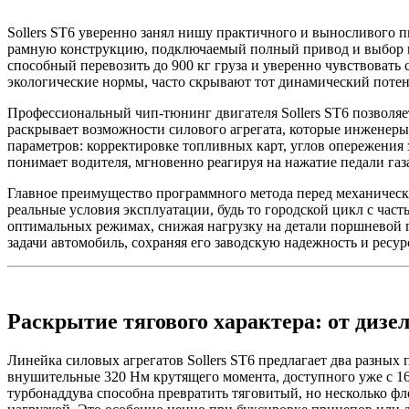
Sollers ST6 уверенно занял нишу практичного и выносливого 
рамную конструкцию, подключаемый полный привод и выбор меж
способный перевозить до 900 кг груза и уверенно чувствовать
экологические нормы, часто скрывают тот динамический потен
Профессиональный чип-тюнинг двигателя Sollers ST6 позволяе
раскрывает возможности силового агрегата, которые инженеры 
параметров: корректировке топливных карт, углов опережения 
понимает водителя, мгновенно реагируя на нажатие педали газа
Главное преимущество программного метода перед механически
реальные условия эксплуатации, будь то городской цикл с част
оптимальных режимах, снижая нагрузку на детали поршневой 
задачи автомобиль, сохраняя его заводскую надежность и ресур
Раскрытие тягового характера: от дизел
Линейка силовых агрегатов Sollers ST6 предлагает два разных 
внушительные 320 Нм крутящего момента, доступного уже с 16
турбонаддува способна превратить тяговитый, но несколько фл