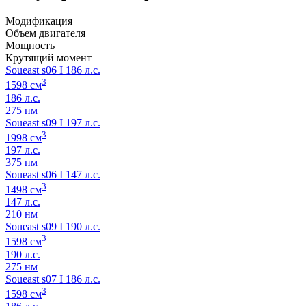
Модификация
Объем двигателя
Мощность
Крутящий момент
Soueast s06 I 186 л.с.
3
1598 см
186 л.с.
275 нм
Soueast s09 I 197 л.с.
3
1998 см
197 л.с.
375 нм
Soueast s06 I 147 л.с.
3
1498 см
147 л.с.
210 нм
Soueast s09 I 190 л.с.
3
1598 см
190 л.с.
275 нм
Soueast s07 I 186 л.с.
3
1598 см