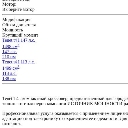
Мотор:
Выберите мотор
Модификация
Объем двигателя
Мощность
Крутящий момент
Tenet t4 I 147 л.с.
3
1498 см
147 л.с.
210 нм
Tenet t4 I 113 л.с.
3
1499 см
113 л.с.
138 нм
Tenet T4 - компактный кроссовер, предназначенный для городс
тюнинг от инженеров компании ИСТОЧНИК МОЩНОСТИ раскрыв
Профессиональная услуга оказывается с применением лицензи
адаптацию под электронику с сохранением ее надежности. Для
интернет.