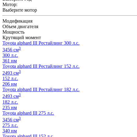
Мотор:
Выберите мотор
Модификация
Объем двигателя
Мощность
Крутящий момент
Toyota alphard III Рестайлинг 300 л.с.
3
3456 см
300 л.с.
361 нм
Toyota alphard III Рестайлинг 152 л.с.
3
2493 см
152 л.с.
206 нм
Toyota alphard III Рестайлинг 182 л.с.
3
2493 см
182 л.с.
235 нм
Toyota alphard III 275 л.с.
3
3456 см
275 л.с.
340 нм
Toyota alphard III 152 л.с.