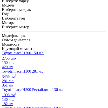
Выберете марку
Модель:
Выберите модель
Год:
Выберите год
Мотор:
Выберите мотор
Модификация
Объем двигателя
Мощность
Крутящий момент
Toyota hiace H300 150 л.с.
3
2755 см
150 л.с.
420 нм
Toyota hiace H300 281 л.с.
3
3456 см
281 л.с.
351 нм
Toyota hiace H200 Рестайлинг 136 л.с.
3
1998 см
136 л.с.
182 нм