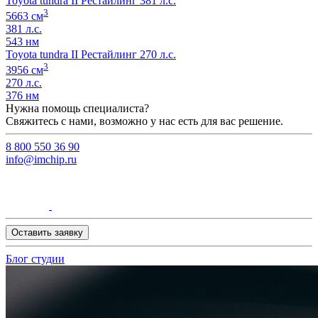
Toyota tundra II Рестайлинг 381 л.с.
3
5663 см
381 л.с.
543 нм
Toyota tundra II Рестайлинг 270 л.с.
3
3956 см
270 л.с.
376 нм
Нужна помощь специалиста?
Свяжитесь с нами, возможно у нас есть для вас решение.
8 800 550 36 90
info@imchip.ru
Оставить заявку
Блог студии