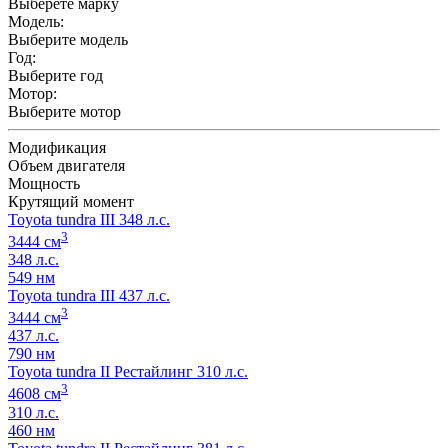
Выберете марку
Модель:
Выберите модель
Год:
Выберите год
Мотор:
Выберите мотор
Модификация
Объем двигателя
Мощность
Крутящий момент
Toyota tundra III 348 л.с.
3
3444 см
348 л.с.
549 нм
Toyota tundra III 437 л.с.
3
3444 см
437 л.с.
790 нм
Toyota tundra II Рестайлинг 310 л.с.
3
4608 см
310 л.с.
460 нм